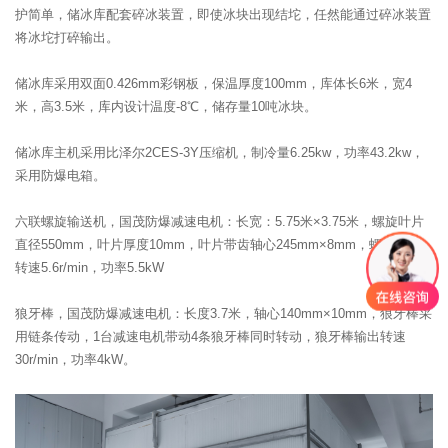
护简单，储冰库配套碎冰装置，即使冰块出现结坨，任然能通过碎冰装置
将冰坨打碎输出。
储冰库采用双面0.426mm彩钢板，保温厚度100mm，库体长6米，宽4
米，高3.5米，库内设计温度-8℃，储存量10吨冰块。
储冰库主机采用比泽尔2CES-3Y压缩机，制冷量6.25kw，功率43.2kw，
采用防爆电箱。
六联螺旋输送机，国茂防爆减速电机：长宽：5.75米×3.75米，螺旋叶片
直径550mm，叶片厚度10mm，叶片带齿轴心245mm×8mm，螺杆输出
转速5.6r/min，功率5.5kW
狼牙棒，国茂防爆减速电机：长度3.7米，轴心140mm×10mm，狼牙棒采
用链条传动，1台减速电机带动4条狼牙棒同时转动，狼牙棒输出转速
30r/min，功率4kW。