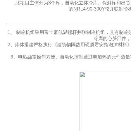
此项目主体分为3个库，自动化立体冷库、保鲜库和出货月台
的NRL4-90-300Y*2并联
1、 制冷机组采用富士豪低温螺杆并联制冷机组，具有制
冷库的心脏部件，
2、库体搭建严格执行《建筑物隔热用硬质君安指泡沫材料》G
3、电热融霜操作方便、自动化控制通过电加热的元件热