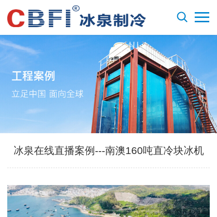
冰泉在线直播案例---南澳160吨直冷块冰机